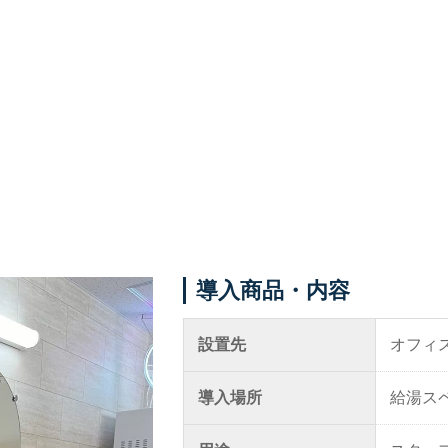
導入ギャラリー
メニュー
オフィス
事例紹介
ホテル・旅館・宿泊施設
メディア掲載情報
店舗・サロン・クリニックな
パートナー募集
ど
お問い合わせ
個人宅
導入商品・内容
設置先
オフィ
0120-288-822
導入場所
給湯ス