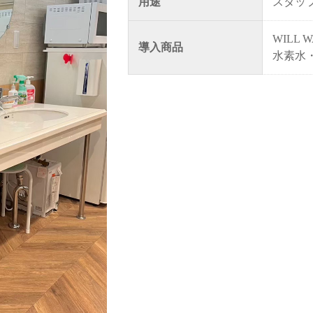
用途
スタッ
WILL W
導入商品
水素水