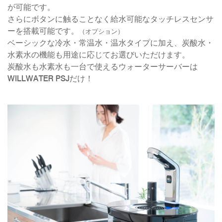
PSJ-SPARKLING
が可能です。
さらにボタンに触ることなく給水可能なタッチレスセンサ
PSJ-H2
ーを搭載可能です。
（オプション）
PSJ-BASIC
ベーシックな冷水・常温水・温水タイプに加え、炭酸水・
ADXシリーズ / ADX
水素水の機能も用途に応じてお選びいただけます。
炭酸水も水素水も一台で使えるウォーターサーバーは
PSJ PROFESSIONAL
WILLWATER PSJだけ！
PSJ SEPARATE TYPE
導入ギャラリー
オフィス
ホテル・旅館・宿泊施設
店舗・サロン・クリニックなど
個人宅
メニュー