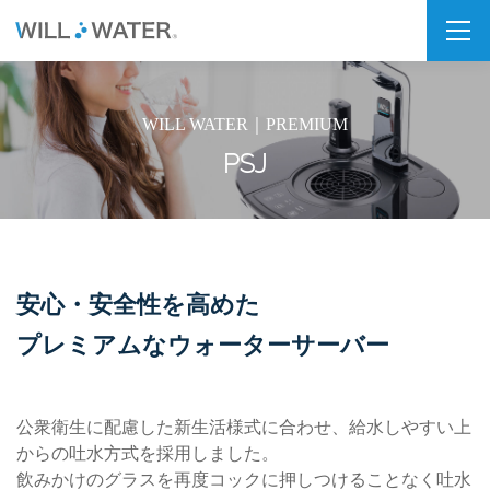
私たちの想い
WILL WATER｜PREMIUM
SDGs
PSJ
福利厚生
企業情報
会社概要
安心・安全性を高めた
拠点・パートナー紹介
プレミアムなウォーターサーバー
製品情報
PSJシリーズ
公衆衛生に配慮した新生活様式に合わせ、給水しやすい上
からの吐水方式を採用しました。
PSJ-H2 & SPARKLING
飲みかけのグラスを再度コックに押しつけることなく吐水