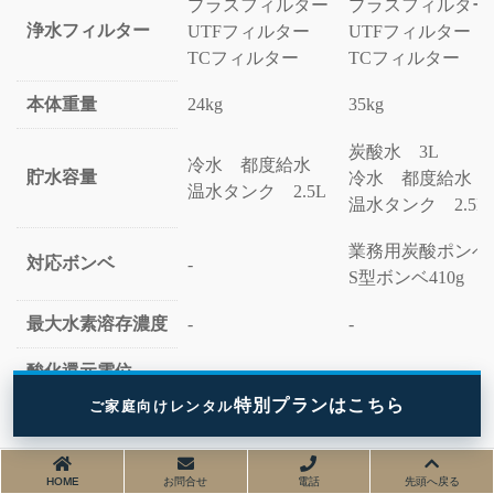
プラスフィルター
プラスフィルター
浄水フィルター
UTFフィルター
UTFフィルター
TCフィルター
TCフィルター
本体重量
24kg
35kg
炭酸水 3L
冷水 都度給水
貯水容量
冷水 都度給水
温水タンク 2.5L
温水タンク 2.5L
業務用炭酸ポンべ5
対応ボンベ
-
S型ボンベ410g
最大水素溶存濃度
-
-
酸化還元電位
-
-
特別プランはこちら
ご家庭向けレンタル
HOME
お問合せ
電話
先頭へ戻る