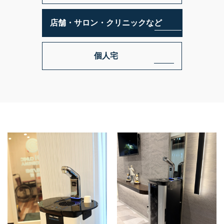
PSJ-SPARKLING
PSJ-H2
店舗・サロン・クリニックなど
PSJ-BASIC
ADXシリーズ / ADX
個人宅
PSJ PROFESSIONAL
PSJ SEPARATE TYPE
導入ギャラリー
オフィス
ホテル・旅館・宿泊施設
店舗・サロン・クリニックなど
個人宅
メニュー