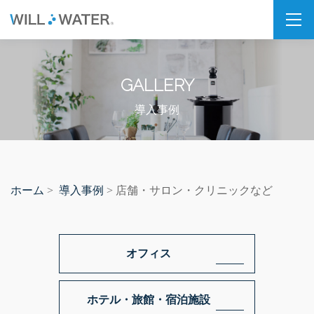
私たちの想い
GALLERY
SDGs
福利厚生
導入事例
企業情報
会社概要
ホーム
導入事例
>
> 店舗・サロン・クリニックなど
拠点・パートナー紹介
製品情報
オフィス
PSJシリーズ
PSJ-H2 & SPARKLING
ホテル・旅館・宿泊施設