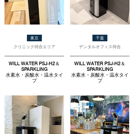
事例紹介
メディア掲載情報
パートナー募集
東京
千葉
お問い合わせ
クリニック待合エリア
デンタルオフィス待合
WILL WATER PSJ-H2＆
WILL WATER PSJ-H2＆
SPARKLING
SPARKLING
0120-288-822
水素水・炭酸水・温水タイ
水素水・炭酸水・温水タイ
プ
プ