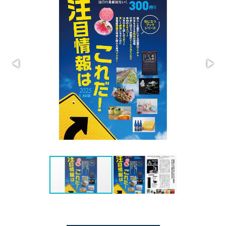
PSJ-SPARKLING
PSJ-H2
PSJ-BASIC
ADXシリーズ / ADX
PSJ PROFESSIONAL
PSJ SEPARATE TYPE
導入ギャラリー
オフィス
ホテル・旅館・宿泊施設
店舗・サロン・クリニックなど
個人宅
メニュー