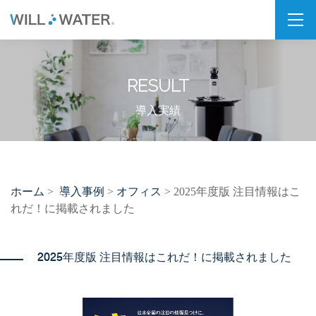
私たちの想い
RESULT
SDGs
福利厚生
導入実績
企業情報
会社概要
ホーム
導入事例
オフィス
>
>
> 2025年度版 注目情報はこ
拠点・パートナー紹介
れだ！に掲載されました
製品情報
2025年度版 注目情報はこれだ！に掲載されました
PSJシリーズ
PSJ-H2 & SPARKLING