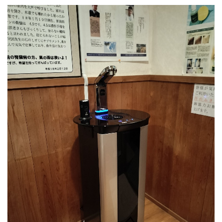
PSJ-SPARKLING
PSJ-H2
PSJ-BASIC
ADXシリーズ / ADX
PSJ PROFESSIONAL
PSJ SEPARATE TYPE
導入ギャラリー
オフィス
ホテル・旅館・宿泊施設
店舗・サロン・クリニックなど
個人宅
メニュー