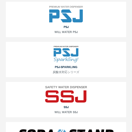
PSJ
WILL WATER PSJ
PSJ-SPARKLING
炭酸水対応シリーズ
SSJ
WILL WATER SSJ