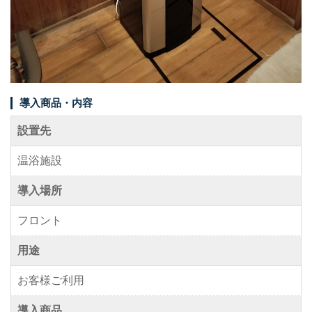
事例紹介
メディア掲載情報
パートナー募集
導入商品・内容
お問い合わせ
設置先
温浴施設
0120-288-822
導入場所
フロント
用途
お客様ご利用
導入商品