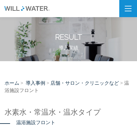
私たちの想い
RESULT
SDGs
福利厚生
導入実績
企業情報
会社概要
ホーム
導入事例
店舗・サロン・クリニックなど
>
>
> 温
拠点・パートナー紹介
浴施設フロント
製品情報
水素水・常温水・温水タイプ
PSJシリーズ
温浴施設フロント
PSJ-H2 & SPARKLING