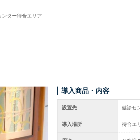
診センター待合エリア
導入ギャラリー
メニュー
オフィス
事例紹介
ホテル・旅館・宿泊施設
メディア掲載情報
店舗・サロン・クリニックな
パートナー募集
ど
お問い合わせ
個人宅
導入商品・内容
設置先
健診セ
0120-288-822
導入場所
待合エ