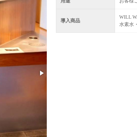
用途
お客様
WILL W
導入商品
水素水