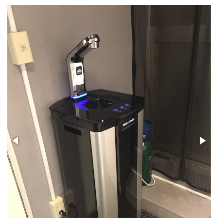
PSJ-SPARKLING
PSJ-H2
PSJ-BASIC
ADXシリーズ / ADX
PSJ PROFESSIONAL
PSJ SEPARATE TYPE
導入ギャラリー
オフィス
ホテル・旅館・宿泊施設
店舗・サロン・クリニックなど
個人宅
メニュー