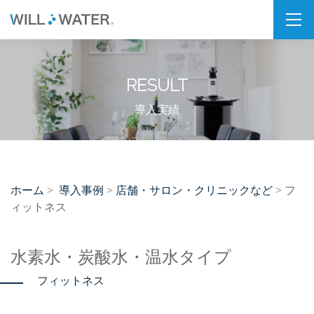
私たちの想い
RESULT
SDGs
福利厚生
導入実績
企業情報
会社概要
ホーム
導入事例
店舗・サロン・クリニックなど
>
>
> フ
拠点・パートナー紹介
ィットネス
製品情報
水素水・炭酸水・温水タイプ
PSJシリーズ
フィットネス
PSJ-H2 & SPARKLING