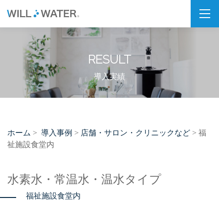
私たちの想い
RESULT
SDGs
福利厚生
導入実績
企業情報
会社概要
ホーム
導入事例
店舗・サロン・クリニックなど
>
>
> 福
拠点・パートナー紹介
祉施設食堂内
製品情報
水素水・常温水・温水タイプ
PSJシリーズ
福祉施設食堂内
PSJ-H2 & SPARKLING