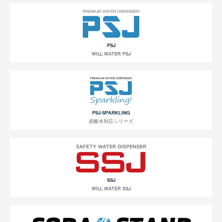
PSJ
WILL WATER PSJ
PSJ-SPARKLING
炭酸水対応シリーズ
SSJ
WILL WATER SSJ