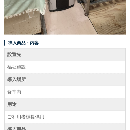
事例紹介
メディア掲載情報
パートナー募集
導入商品・内容
お問い合わせ
設置先
福祉施設
0120-288-822
導入場所
食堂内
用途
ご利用者様提供用
導入商品