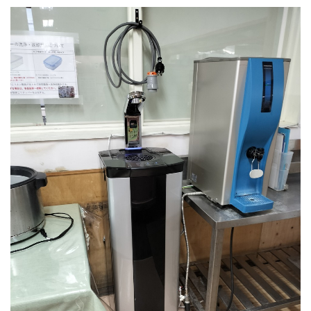
PSJ-SPARKLING
PSJ-H2
PSJ-BASIC
ADXシリーズ / ADX
PSJ PROFESSIONAL
PSJ SEPARATE TYPE
導入ギャラリー
オフィス
ホテル・旅館・宿泊施設
店舗・サロン・クリニックなど
個人宅
メニュー