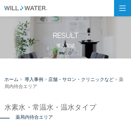
私たちの想い
RESULT
SDGs
福利厚生
導入実績
企業情報
会社概要
ホーム
導入事例
店舗・サロン・クリニックなど
>
>
> 薬
拠点・パートナー紹介
局内待合エリア
製品情報
水素水・常温水・温水タイプ
PSJシリーズ
薬局内待合エリア
PSJ-H2 & SPARKLING