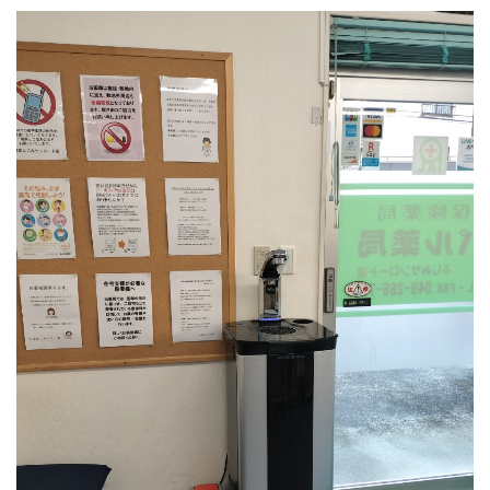
PSJ-SPARKLING
PSJ-H2
PSJ-BASIC
ADXシリーズ / ADX
PSJ PROFESSIONAL
PSJ SEPARATE TYPE
導入ギャラリー
オフィス
ホテル・旅館・宿泊施設
店舗・サロン・クリニックなど
個人宅
メニュー