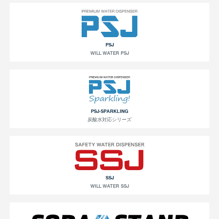
PSJ
WILL WATER PSJ
PSJ-SPARKLING
炭酸水対応シリーズ
SSJ
WILL WATER SSJ