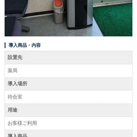
事例紹介
メディア掲載情報
パートナー募集
導入商品・内容
お問い合わせ
設置先
薬局
0120-288-822
導入場所
待合室
用途
お客様ご利用
導入商品