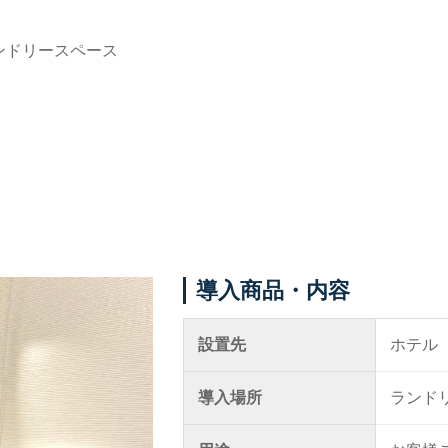
ンドリースペース
導入ギャラリー
メニュー
オフィス
事例紹介
ホテル・旅館・宿泊施設
メディア掲載情報
店舗・サロン・クリニックな
パートナー募集
ど
お問い合わせ
個人宅
導入商品・内容
設置先
ホテル
0120-288-822
導入場所
ランド