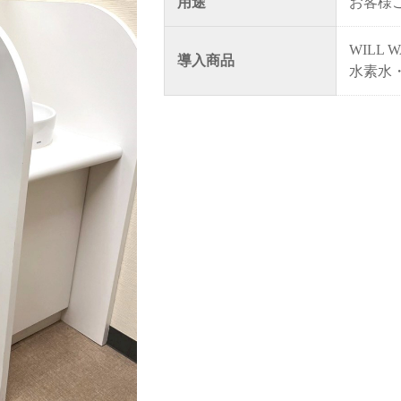
用途
お客様
WILL W
導入商品
水素水