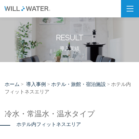
私たちの想い
RESULT
SDGs
福利厚生
導入実績
企業情報
会社概要
ホーム
導入事例
ホテル・旅館・宿泊施設
>
>
> ホテル内
拠点・パートナー紹介
フィットネスエリア
製品情報
冷水・常温水・温水タイプ
PSJシリーズ
ホテル内フィットネスエリア
PSJ-H2 & SPARKLING