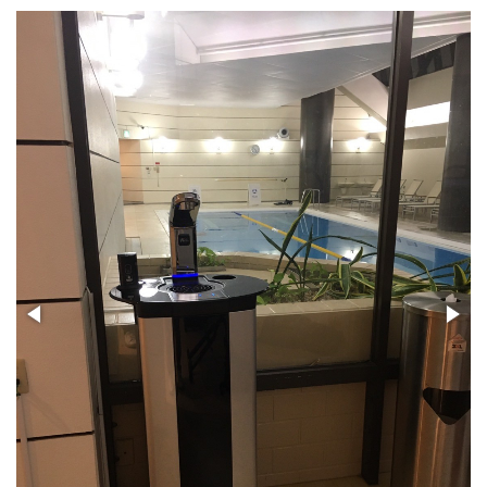
PSJ-SPARKLING
PSJ-H2
PSJ-BASIC
ADXシリーズ / ADX
PSJ PROFESSIONAL
PSJ SEPARATE TYPE
導入ギャラリー
オフィス
ホテル・旅館・宿泊施設
店舗・サロン・クリニックなど
個人宅
メニュー