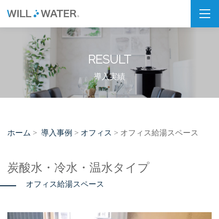
私たちの想い
RESULT
SDGs
福利厚生
導入実績
企業情報
会社概要
ホーム
導入事例
オフィス
>
>
> オフィス給湯スペース
拠点・パートナー紹介
製品情報
炭酸水・冷水・温水タイプ
オフィス給湯スペース
PSJシリーズ
PSJ-H2 & SPARKLING