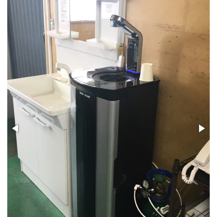
PSJ-SPARKLING
PSJ-H2
PSJ-BASIC
ADXシリーズ / ADX
PSJ PROFESSIONAL
PSJ SEPARATE TYPE
導入ギャラリー
オフィス
ホテル・旅館・宿泊施設
店舗・サロン・クリニックなど
個人宅
メニュー