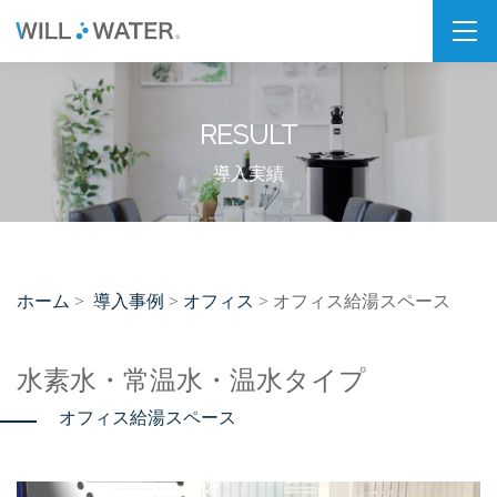
私たちの想い
RESULT
SDGs
福利厚生
導入実績
企業情報
会社概要
ホーム
導入事例
オフィス
>
>
> オフィス給湯スペース
拠点・パートナー紹介
製品情報
水素水・常温水・温水タイプ
オフィス給湯スペース
PSJシリーズ
PSJ-H2 & SPARKLING