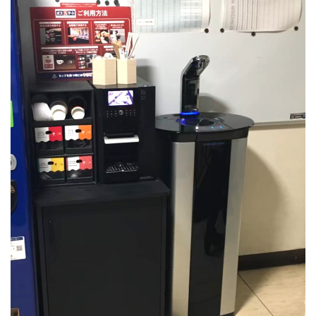
PSJ-SPARKLING
PSJ-H2
PSJ-BASIC
ADXシリーズ / ADX
PSJ PROFESSIONAL
PSJ SEPARATE TYPE
導入ギャラリー
オフィス
ホテル・旅館・宿泊施設
店舗・サロン・クリニックなど
個人宅
メニュー