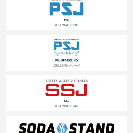
PSJ
WILL WATER PSJ
PSJ-SPARKLING
炭酸水対応シリーズ
SSJ
WILL WATER SSJ