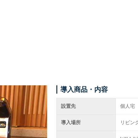
導入ギャラリー
メニュー
オフィス
事例紹介
ホテル・旅館・宿泊施設
メディア掲載情報
店舗・サロン・クリニックな
パートナー募集
ど
お問い合わせ
個人宅
導入商品・内容
設置先
個人宅
0120-288-822
導入場所
リビン