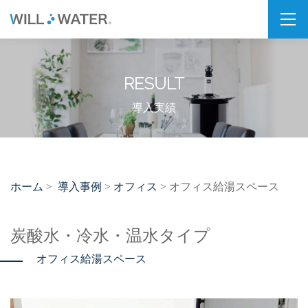
私たちの想い
RESULT
SDGs
福利厚生
導入実績
企業情報
会社概要
ホーム
導入事例
オフィス
>
>
> オフィス給湯スペース
拠点・パートナー紹介
製品情報
炭酸水・冷水・温水タイプ
オフィス給湯スペース
PSJシリーズ
PSJ-H2 & SPARKLING