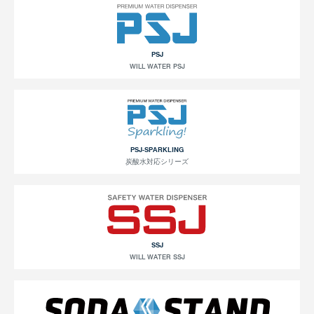
PSJ
WILL WATER PSJ
PSJ-SPARKLING
炭酸水対応シリーズ
SSJ
WILL WATER SSJ