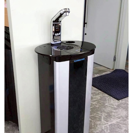
PSJ-SPARKLING
PSJ-H2
PSJ-BASIC
ADXシリーズ / ADX
PSJ PROFESSIONAL
PSJ SEPARATE TYPE
導入ギャラリー
オフィス
ホテル・旅館・宿泊施設
店舗・サロン・クリニックなど
個人宅
メニュー