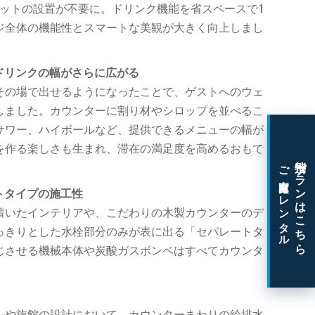
、ポットの設置が不要に。ドリンク機能を省スペースで1
ジ全体の機能性とスマートな美観が大きく向上しまし
ドリンクの幅がさらに広がる
その場で出せるようになったことで、ゲストへのウェ
しました。カウンターに割り材やシロップを並べるこ
サワー、ハイボールなど、提供できるメニューの幅が
を作る楽しさも生まれ、滞在の満足度を高めるおもて
特別プランはこちら
ご家庭向けレンタル
トタイプの施工性
着いたインテリアや、こだわりの木製カウンターのデ
っきりとした水栓部分のみが表に出る「セパレートタ
じさせる機械本体や炭酸ガスボンベはすべてカウンタ
ルや旅館の設計において、カウンターまわりの給排水