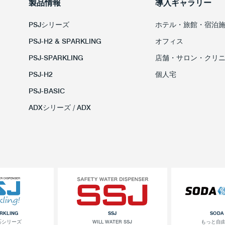
製品情報
導入ギャラリー
PSJシリーズ
ホテル・旅館・宿泊
PSJ-H2 & SPARKLING
オフィス
PSJ-SPARKLING
店舗・サロン・クリ
PSJ-H2
個人宅
PSJ-BASIC
ADXシリーズ / ADX
ARKLING
SSJ
SODA
応シリーズ
WILL WATER SSJ
もっと自