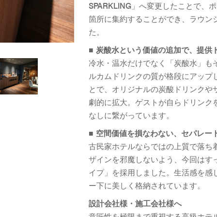
SPARKLING」へ変更したことで
箇所に集約することができ、ラウン
た。
■ 炭酸水という価値の追加で、提供
冷水・温水だけでなく「炭酸水」も
ルカムドリンクの質が格段にアップ
とで、オリジナルの炭酸ドリンクや
劇的に拡大。ゲストが自らドリンク
なしに繋がっています。
■ 空間価値を損なわない、セパレー
古民家ホテルならではの上質で落ち
ザインを邪魔しないよう、今回はす
イプ」を採用しました。生活感を感
ー下に美しく格納されています。
設計会社様・施工会社様へ
意匠性を極限まで重視する高級ホテ