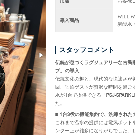
用途
お客様
WILL W
導入商品
炭酸水
スタッフコメント
伝統が息づくラグジュアリーな古民
プ」の導入
伝統文化の趣と、現代的な快適さが
回、宿泊ゲストが贅沢な時間を過ご
水が1台で提供できる「PSJ-SPAR
た。
■ 1台3役の機能集約で、洗練され
これまで温水の提供には電気ポット
ンター上が雑多になりがちでした。し