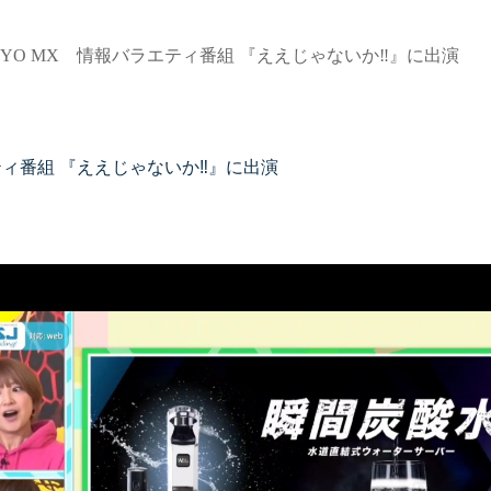
TOKYO MX 情報バラエティ番組 『ええじゃないか‼︎』に出演
導入ギャラリー
メニュー
オフィス
事例紹介
エティ番組 『ええじゃないか‼︎』に出演
ホテル・旅館・宿泊施設
メディア掲載情報
店舗・サロン・クリニックな
パートナー募集
ど
お問い合わせ
個人宅
0120-288-822