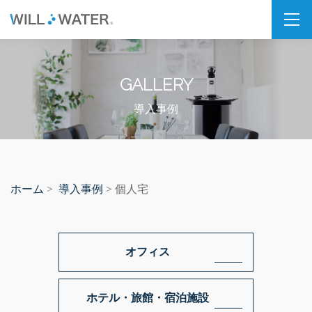
私たちの想い
GALLERY
SDGs
福利厚生
導入事例
企業情報
会社概要
ホーム
導入事例
>
> 個人宅
拠点・パートナー紹介
製品情報
オフィス
PSJシリーズ
PSJ-H2 & SPARKLING
ホテル・旅館・宿泊施設