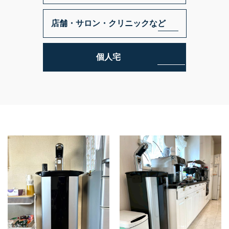
PSJ-SPARKLING
PSJ-H2
店舗・サロン・クリニックなど
PSJ-BASIC
ADXシリーズ / ADX
個人宅
PSJ PROFESSIONAL
PSJ SEPARATE TYPE
導入ギャラリー
オフィス
ホテル・旅館・宿泊施設
店舗・サロン・クリニックなど
個人宅
メニュー