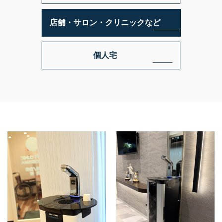
PSJ-SPARKLING
PSJ-H2
店舗・サロン・クリニックなど
PSJ-BASIC
ADXシリーズ / ADX
個人宅
PSJ PROFESSIONAL
PSJ SEPARATE TYPE
導入ギャラリー
オフィス
ホテル・旅館・宿泊施設
店舗・サロン・クリニックなど
個人宅
メニュー