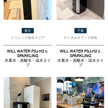
事例紹介
メディア掲載情報
パートナー募集
東京
千葉
お問い合わせ
クリニック待合エリア
デンタルオフィス待合
WILL WATER PSJ-H2＆
WILL WATER PSJ-H2＆
SPARKLING
SPARKLING
0120-288-822
水素水・炭酸水・温水タイ
水素水・炭酸水・温水タイ
プ
プ