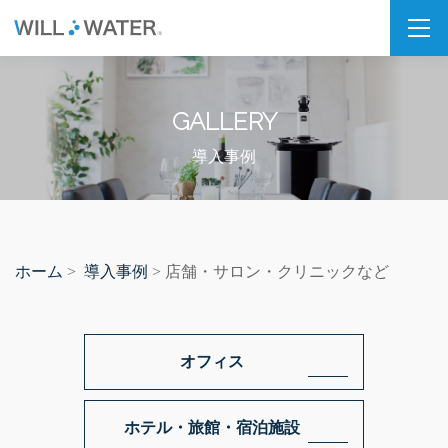
私たちの想い
GALLERY
SDGs
福利厚生
導入事例
企業情報
会社概要
ホーム
導入事例
>
> 店舗・サロン・クリニックなど
拠点・パートナー紹介
製品情報
オフィス
PSJシリーズ
PSJ-H2 & SPARKLING
ホテル・旅館・宿泊施設