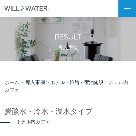
私たちの想い
RESULT
SDGs
福利厚生
導入実績
企業情報
会社概要
ホーム
導入事例
ホテル・旅館・宿泊施設
>
>
> ホテル内
拠点・パートナー紹介
カフェ
製品情報
炭酸水・冷水・温水タイプ
PSJシリーズ
ホテル内カフェ
PSJ-H2 & SPARKLING