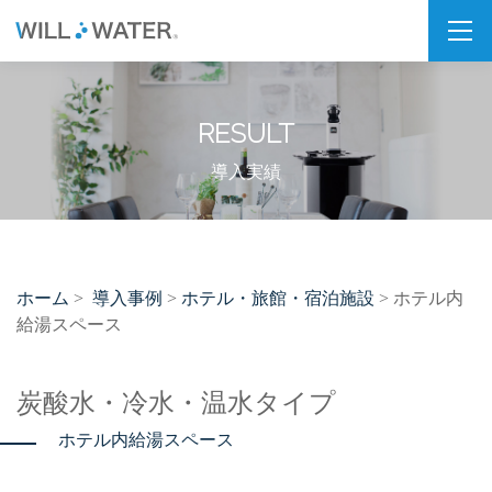
私たちの想い
RESULT
SDGs
福利厚生
導入実績
企業情報
会社概要
ホーム
導入事例
ホテル・旅館・宿泊施設
>
>
> ホテル内
拠点・パートナー紹介
給湯スペース
製品情報
炭酸水・冷水・温水タイプ
PSJシリーズ
ホテル内給湯スペース
PSJ-H2 & SPARKLING