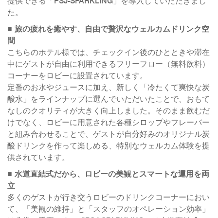
提供できる「PSJ-SPARKLING」を導入していただきまし
た。
■ 旅の疲れを癒やす、自由で贅沢なウェルカムドリンク空
間
こちらのホテル様では、チェックイン後のひとときや滞在
中にゲストが自由に利用できるフリーフロー（無料飲料）
コーナーをロビーに設置されています。
定番のお水やジュースに加え、新しく「冷たくて爽快な炭
酸水」をラインナップに選んでいただいたことで、おもて
なしのクオリティが大きく向上しました。そのまま飲むだ
けでなく、ロビーに用意された各種シロップやフレーバー
と組み合わせることで、ゲストが自分好みのオリジナル炭
酸ドリンクを作って楽しめる、特別なウェルカム体験を提
供されています。
■ 水道直結式だから、ロビーの美観とスマートな運用を両
立
多くのゲストが行き交うロビーのドリンクコーナーにおい
て、「美観の維持」と「スタッフのオペレーション効率」