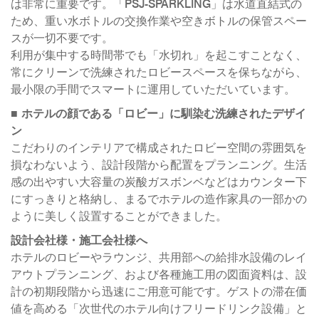
は非常に重要です。「PSJ-SPARKLING」は水道直結式の
ため、重い水ボトルの交換作業や空きボトルの保管スペー
スが一切不要です。
利用が集中する時間帯でも「水切れ」を起こすことなく、
常にクリーンで洗練されたロビースペースを保ちながら、
最小限の手間でスマートに運用していただいています。
■ ホテルの顔である「ロビー」に馴染む洗練されたデザイ
ン
こだわりのインテリアで構成されたロビー空間の雰囲気を
損なわないよう、設計段階から配置をプランニング。生活
感の出やすい大容量の炭酸ガスボンベなどはカウンター下
にすっきりと格納し、まるでホテルの造作家具の一部かの
ように美しく設置することができました。
設計会社様・施工会社様へ
ホテルのロビーやラウンジ、共用部への給排水設備のレイ
アウトプランニング、および各種施工用の図面資料は、設
計の初期段階から迅速にご用意可能です。ゲストの滞在価
値を高める「次世代のホテル向けフリードリンク設備」と