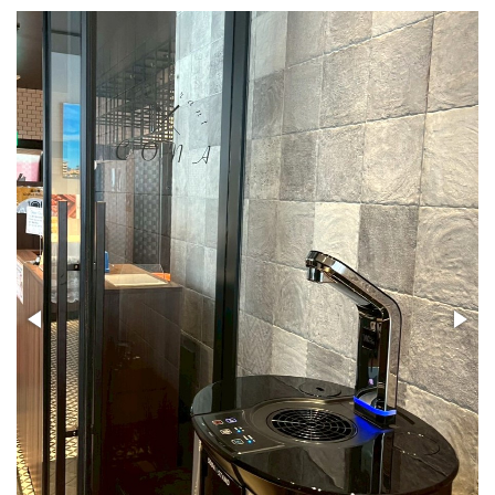
PSJ-SPARKLING
PSJ-H2
PSJ-BASIC
ADXシリーズ / ADX
PSJ PROFESSIONAL
PSJ SEPARATE TYPE
導入ギャラリー
オフィス
ホテル・旅館・宿泊施設
店舗・サロン・クリニックなど
個人宅
メニュー